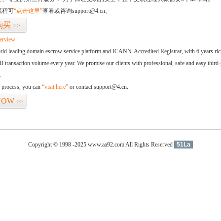
流程可
“点击这里”
查看或咨询support@4.cn。
购买
>>
erview:
orld leading domain escrow service platform and ICANN-Accredited Registrar, with 6 years ri
 transaction volume every year. We promise our clients with professional, safe and easy third-
.
d process, you can
“visit here”
or contact support@4.cn.
NOW
>>
Copyright © 1998 -2025 www.aa92.com All Rights Reserved
51La