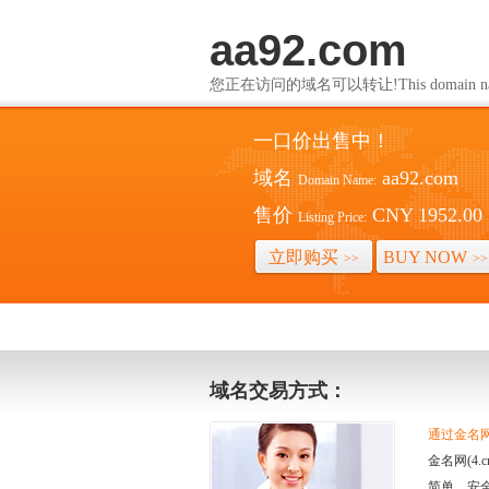
aa92.com
您正在访问的域名可以转让!This domain name i
一口价出售中！
域名
aa92.com
Domain Name:
售价
CNY 1952.00
Listing Price:
立即购买
BUY NOW
>>
>>
域名交易方式：
通过金名网(
金名网(4
简单、安