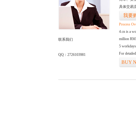
具体交易
我要
Process Ov
4.cn is a w
million RMB
联系我们
5 workdays
For detaile
QQ：2726103981
BUY 